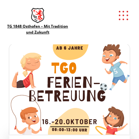
Richard
Autor:
Herrmann
TG 1848 Osthofen – Mit Tradition
und Zukunft