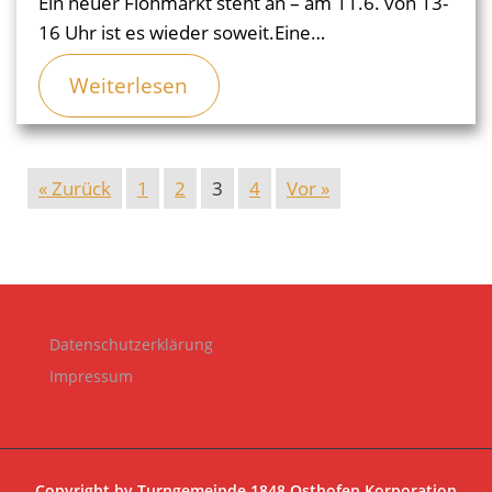
Ein neuer Flohmarkt steht an – am 11.6. von 13-
16 Uhr ist es wieder soweit.Eine…
Weiterlesen
« Zurück
1
2
3
4
Vor »
Datenschutzerklärung
Impressum
Copyright by
Turngemeinde 1848 Osthofen Korporation