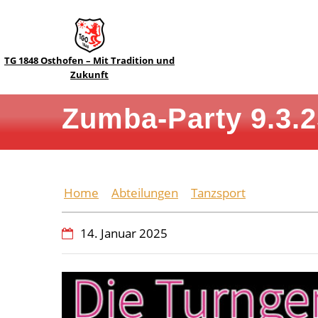
TG 1848 Osthofen – Mit Tradition und
Zukunft
Zumba-Party 9.3.2
Home
Abteilungen
Tanzsport
Zumba-Par
14. Januar 2025