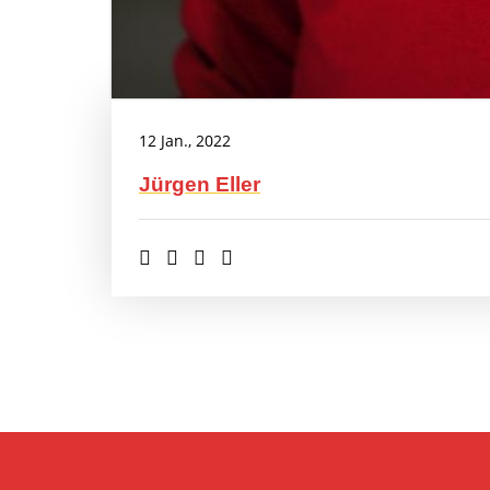
12 Jan., 2022
Jürgen Eller