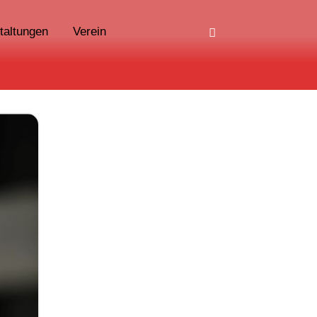
taltungen
Verein