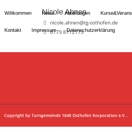
Nicole Ahnen
Willkommen
News
Abteilungen
Kurse&Verans
nicole.ahnen@tg-osthofen.de
Kontakt
Impressum
Datenschutzerklärung
0179 8712173
Copyright by
Turngemeinde 1848 Osthofen Korporation e.V.
.