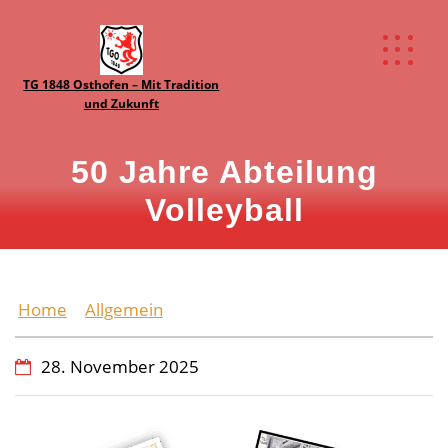
TG 1848 Osthofen – Mit Tradition
und Zukunft
50 Jahre Abteilung
Volleyball
Home
Allgemein
50 Jahre Abteilung Volleyball
28. November 2025